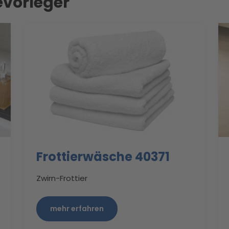
evorleger
Frottierwäsche 40371
Zwirn-Frottier
mehr erfahren