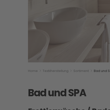
Breadcrumbnavigati
Sie befinden sich hier:
Home
Textilherstellung
Sortiment
Bad und 
Bad und SPA