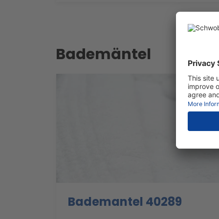
Bademäntel
Bademantel 40289