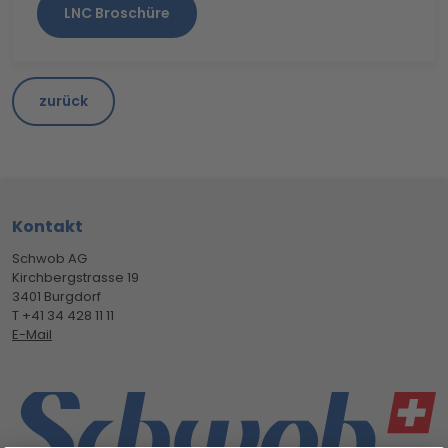
LNC Broschüre
zurück
Footerbereich
Kontakt
Schwob AG
Kirchbergstrasse 19
3401 Burgdorf
T +41 34 428 11 11
E-Mail