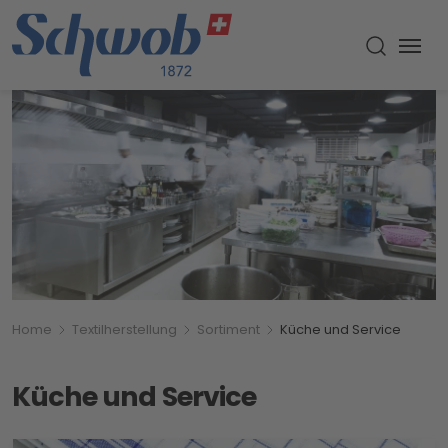
Menu
Suche um
Breadcrumbnavigation
Sie befinden sich hier:
Home
Textilherstellung
Sortiment
Küche und Service
Küche und Service