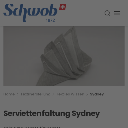
Menu
Suche um
Breadcrumbnavigation
Sie befinden sich hier:
Home
Textilherstellung
Textiles Wissen
Sydney
Serviettenfaltung Sydney