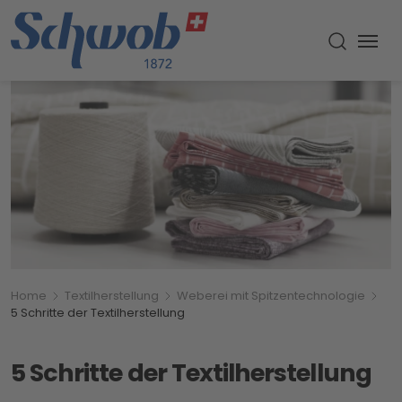
Menu
Suche um
Breadcrumbnavigation
Sie befinden sich hier:
Home
Textilherstellung
Weberei mit Spitzentechnologie
5 Schritte der Textilherstellung
5 Schritte der Textilherstellung