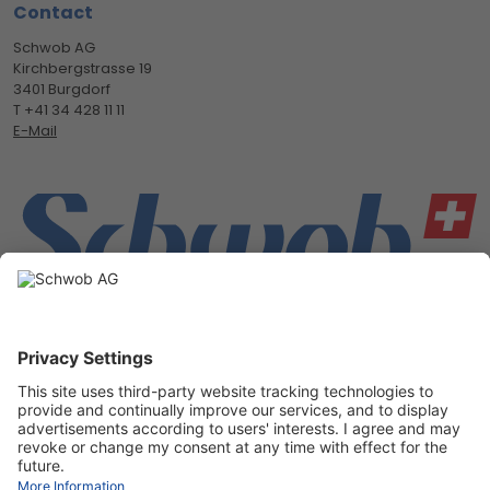
Contact
Schwob AG
Kirchbergstrasse 19
3401 Burgdorf
T +41 34 428 11 11
E-Mail
Suivez nous
Instagram
Linkedin