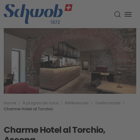
Menu
Recherch
Breadcrumb
Vous êtes ici:
Home
À propos de nous
Références
Testimonials
Charme Hotel al Torchio
Charme Hotel al Torchio,
Ascona