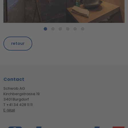
retour
Footer
Contact
Schwob AG
Kirchbergstrasse 19
3401 Burgdorf
T +41 34 428 11 11
E-Mail