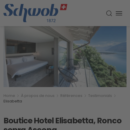
Menu
Recherch
Breadcrumb
Vous êtes ici:
Home
À propos de nous
Références
Testimonials
Elisabetta
Boutice Hotel Elisabetta, Ronco
sopra Ascona