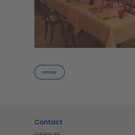
retour
Footer
Contact
Schwob AG