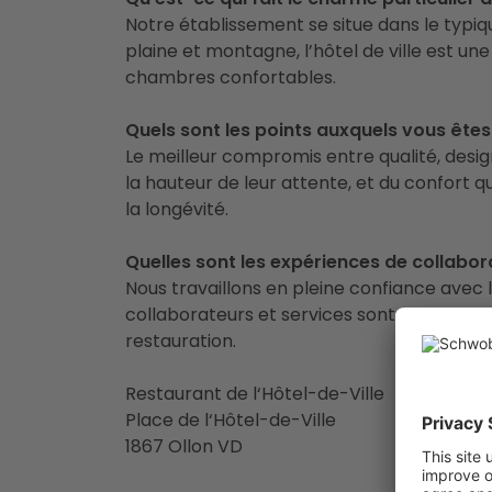
Notre établissement se situe dans le typiqu
plaine et montagne, l’hôtel de ville est un
chambres confortables.
Quels sont les points auxquels vous êtes 
Le meilleur compromis entre qualité, design 
la hauteur de leur attente, et du confort q
la longévité.
Quelles sont les expériences de collabo
Nous travaillons en pleine confiance avec 
collaborateurs et services sont à la hauteur
restauration.
Restaurant de l‘Hôtel-de-Ville
Place de l‘Hôtel-de-Ville
1867 Ollon VD