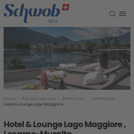
Menu
Recherch
Breadcrumb
Vous êtes ici:
Home
À propos de nous
Références
Testimonials
Hotel & Lounge Lago Maggiore
Hotel & Lounge Lago Maggiore ,
Locarno-Muralto