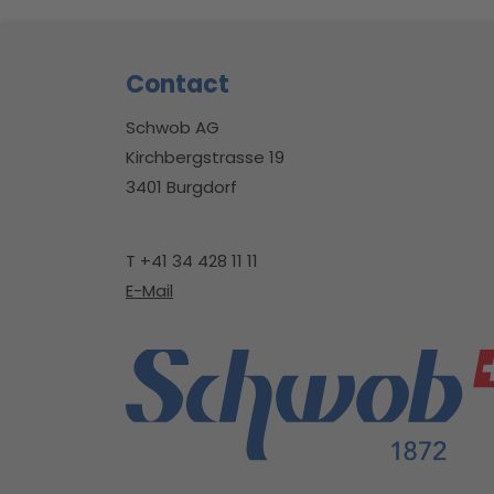
Footer
Contact
Schwob AG
Kirchbergstrasse 19
3401 Burgdorf
T +41 34 428 11 11
E-Mail