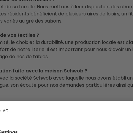
t et de sa famille. Nous mettons à leur disposition des c
es résidents bénéficient de plusieurs aires de loisirs, un f
 variés au gré des saisons.
 de vos textiles ?
ximité, le choix et la durabilité, une production locale est 
de notre literie. Il est important pour nous d’avoir un la
lage de nos de tables
ration faite avec la maison Schwob ?
avec la société Schwob avec laquelle nous avons établi u
gue, son écoute pour nos demandes particulières ainsi que