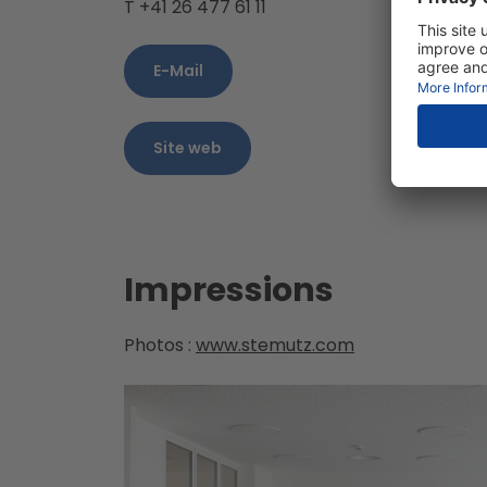
T +41 26 477 61 11
E-Mail
Site web
Impressions
Photos :
www.stemutz.com