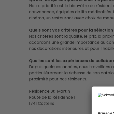
Notre priorité est le bien-être du résiden
convenance, équipées de lits médicalisés. L
cinéma, un restaurant avec choix de menus
Quels sont vos critères pour la sélection
Nos critères sont la qualité, le prix, la pro
accordons une grande importance au confort 
nos décorations intérieures et pour l’habil
Quelles sont les expériences de collabo
Depuis quelques années, nous travaillons 
particulièrement la richesse de son catalo
proximité pour nos résidents.
Résidence St-Martin
Route de la Résidence 1
1741 Cottens