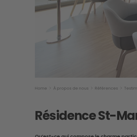
Breadcrumb
Vous êtes ici:
Home
À propos de nous
Références
Testim
Résidence St-Mar
Qu’est-ce qui compose le charme partic