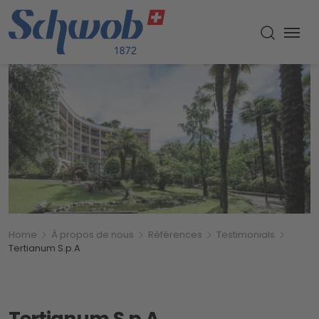
Menu
Recherch
Breadcrumb
Vous êtes ici:
Home
À propos de nous
Références
Testimonials
Tertianum S.p.A
Tertianum S.p.A