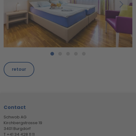
retour
Footer
Contact
Schwob AG
Kirchbergstrasse 19
3401 Burgdorf
T +41 34 428 11 11