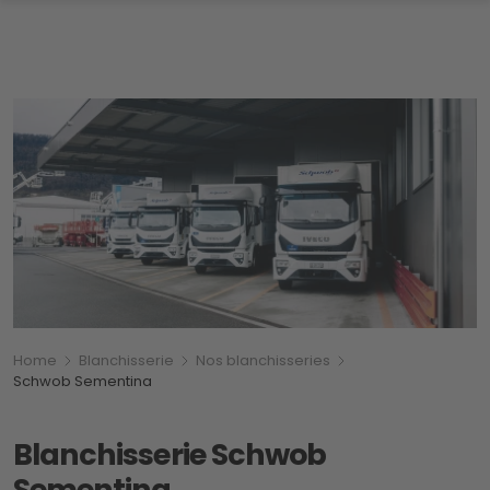
Breadcrumb
Vous êtes ici:
Home
Blanchisserie
Nos blanchisseries
Schwob Sementina
Blanchisserie Schwob
Sementina