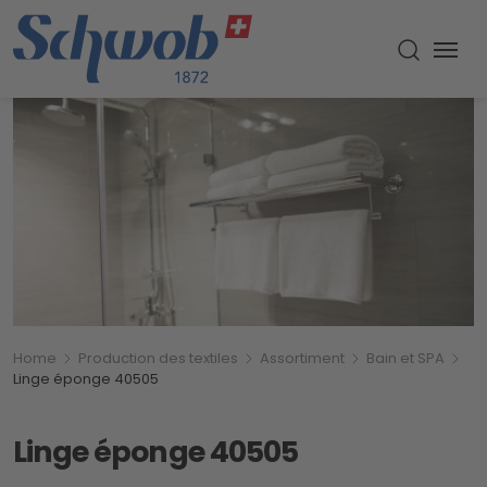
Menu
Recherch
Breadcrumb
Vous êtes ici:
Home
Production des textiles
Assortiment
Bain et SPA
Linge éponge 40505
Linge éponge 40505