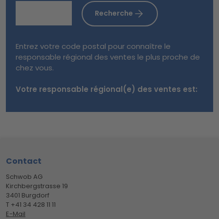
Recherche
Entrez votre code postal pour connaître le
responsable régional des ventes le plus proche de
chez vous.
Votre responsable régional(e) des ventes est:
Footer
Contact
Schwob AG
Kirchbergstrasse 19
3401 Burgdorf
T +41 34 428 11 11
E-Mail