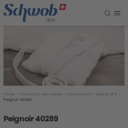
Menu
Recherch
Breadcrumb
Vous êtes ici:
Home
Production des textiles
Assortiment
Bain et SPA
Peignoir 40289
Peignoir 40289