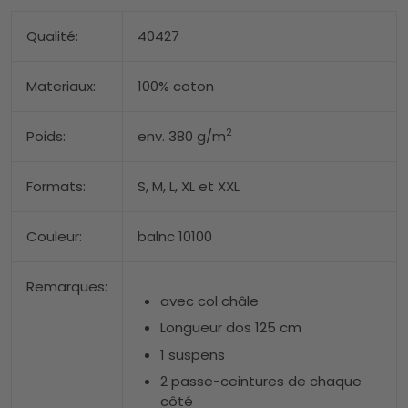
Qualité:
40427
Materiaux:
100% coton
2
Poids:
env. 380 g/m
Formats:
S, M, L, XL et XXL
Couleur:
balnc 10100
Remarques:
avec col châle
Longueur dos 125 cm
1 suspens
2 passe-ceintures de chaque
côté