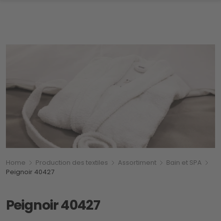
Breadcrumb
Vous êtes ici:
Home
Production des textiles
Assortiment
Bain et SPA
Peignoir 40427
Peignoir 40427