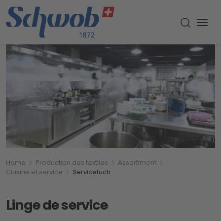
Menu
Recherch
Breadcrumb
Vous êtes ici:
Home
Production des textiles
Assortiment
Cuisine et service
Servicetuch
Linge de service