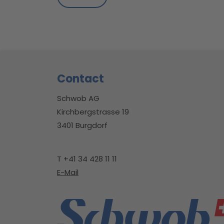
Footer
Contact
Schwob AG
Kirchbergstrasse 19
3401 Burgdorf
T +41 34 428 11 11
E-Mail