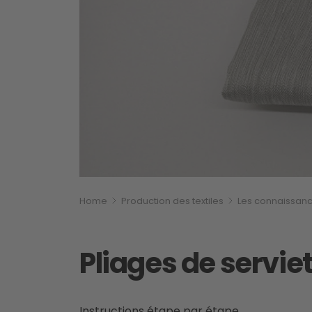
Breadcrumb
Vous êtes ici:
Home
Production des textiles
Les connaissance
Pliages de servie
Instructions étape par étape