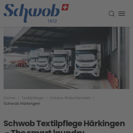
Menu
Suche um
Breadcrumbnavigation
Sie befinden sich hier:
Home
Textilpflege
Unsere Wäschereien
Schwob Härkingen
Schwob Textilpflege Härkingen
- The smart laundry