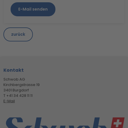
E-Mail senden
zurück
Footerbereich
Kontakt
Schwob AG
Kirchbergstrasse 19
3401 Burgdorf
T +41 34 428 11 11
E-Mail