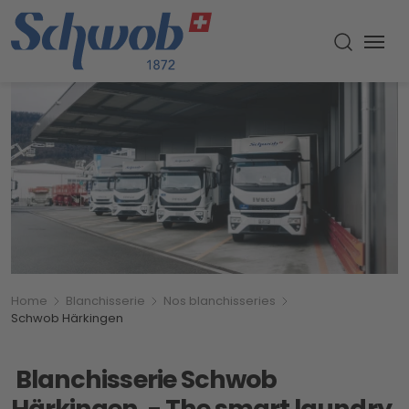
Menu
Recherch
Breadcrumb
Vous êtes ici:
Home
Blanchisserie
Nos blanchisseries
Schwob Härkingen
Blanchisserie Schwob
Härkingen - The smart laundry