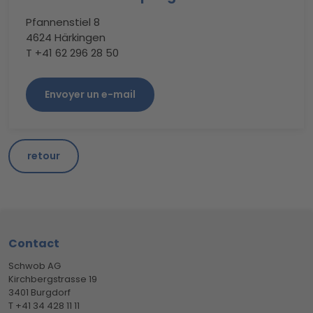
Pfannenstiel 8
4624 Härkingen
T +41 62 296 28 50
Envoyer un e-mail
retour
Footer
Contact
Schwob AG
Kirchbergstrasse 19
3401 Burgdorf
T +41 34 428 11 11